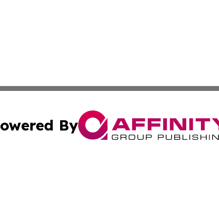
owered By
ubmit Press Release
Terms & Conditions
Copyright/DMCA
nc. dba Affinity Group Publishing & Samoa Business Curre
Cookie Settings / Your Privacy Choices