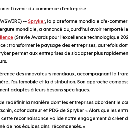
ner l’avenir du commerce d’entreprise
EWSWIRE) --
Spryker
, la plateforme mondiale d’e-comme
ergure mondiale, a annoncé aujourd’hui avoir remporté le 
llence
(Stevie Awards pour l’excellence technologique 2025
e : transformer le paysage des entreprises, autrefois do
yker permet aux entreprises de s’adapter plus rapidement, 
rs.
éférence des innovateurs mondiaux, accompagnant la tra
rière, l’automobile et la distribution. Son approche compo
nt adaptés à leurs besoins spécifiques.
n de redéfinir la manière dont les entreprises abordent l
chin, cofondateur et PDG de Spryker. « Alors que les entrep
, cette reconnaissance valide notre engagement à créer de
arné de nos équipes ainsi récompensés. »