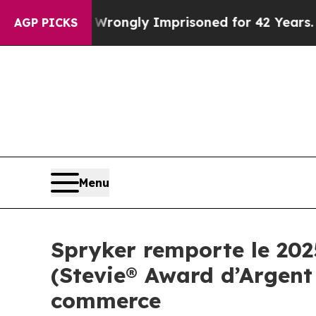
ter Being Wrongly Imprisoned for 42 Years. The S
AGP PICKS
Menu
Spryker remporte le 202
(Stevie® Award d’Argent 
commerce