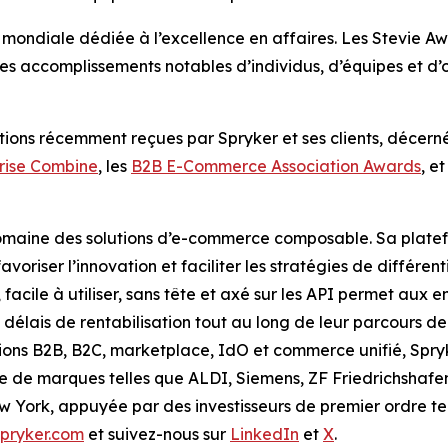
n mondiale dédiée à l’excellence en affaires. Les Stevie 
s accomplissements notables d’individus, d’équipes et d’o
tions récemment reçues par Spryker et ses clients, décernée
rise Combine
, les
B2B E-Commerce Association Awards
, et
domaine des solutions d’e-commerce composable. Sa platef
avoriser l’innovation et faciliter les stratégies de différe
ile à utiliser, sans tête et axé sur les API permet aux en
 délais de rentabilisation tout au long de leur parcours d
ons B2B, B2C, marketplace, IdO et commerce unifié, Spryk
e de marques telles que ALDI, Siemens, ZF Friedrichshafen,
w York, appuyée par des investisseurs de premier ordre te
spryker.com
et suivez-nous sur
LinkedIn
et
X
.