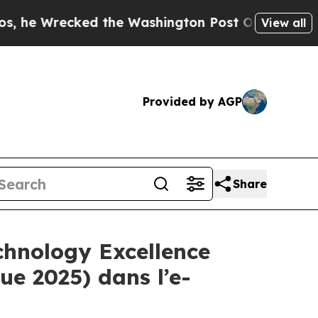
recked the Washington Post Opinion Section but 
View all
Provided by AGP
Share
chnology Excellence
ue 2025) dans l’e-