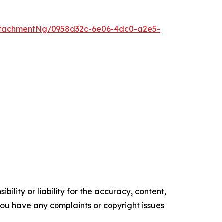
ttachmentNg/0958d32c-6e06-4dc0-a2e5-
ility or liability for the accuracy, content,
f you have any complaints or copyright issues