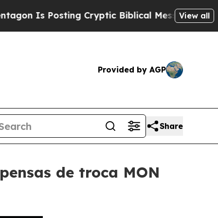
 Posting Cryptic Biblical Messages on Social Me
View all
Provided by AGP
Share
mpensas de troca MON