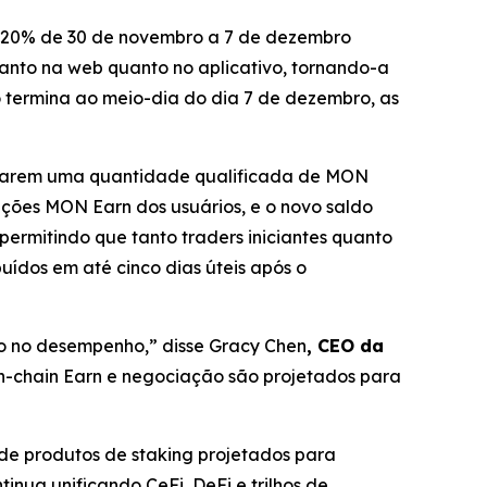
e 20% de 30 de novembro a 7 de dezembro
 tanto na web quanto no aplicativo, tornando-a
termina ao meio-dia do dia 7 de dezembro, as
ularem uma quantidade qualificada de MON
ições MON Earn dos usuários, e o novo saldo
permitindo que tanto traders iniciantes quanto
uídos em até cinco dias úteis após o
do no desempenho,”
disse Gracy Chen
, CEO da
On-chain Earn e negociação são projetados para
de produtos de staking projetados para
inua unificando CeFi, DeFi e trilhos de