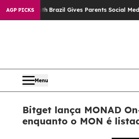
o Youth
Brazil Gives Parents Social Media Control
AGP PICKS
Menu
Bitget lança MONAD On
enquanto o MON é listad