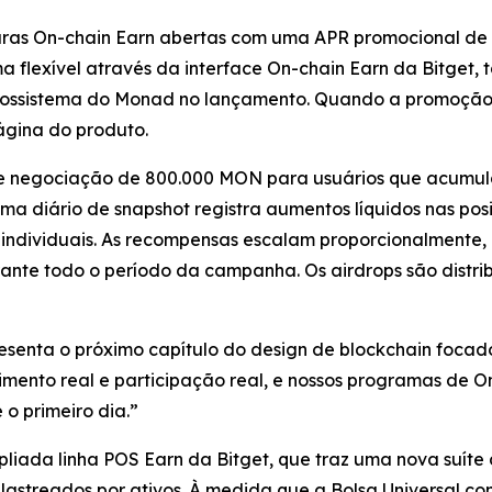
aturas On-chain Earn abertas com uma APR promocional d
a flexível através da interface On-chain Earn da Bitget,
ecossistema do Monad no lançamento. Quando a promoção 
ágina do produto.
l de negociação de 800.000 MON para usuários que acum
ma diário de snapshot registra aumentos líquidos nas pos
 individuais. As recompensas escalam proporcionalmente, 
ante todo o período da campanha. Os airdrops são distrib
enta o próximo capítulo do design de blockchain foca
dimento real e participação real, e nossos programas de 
 o primeiro dia.”
ada linha POS Earn da Bitget, que traz uma nova suíte 
lastreados por ativos. À medida que a Bolsa Universal cont