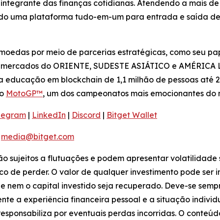
 integrante das finanças cotidianas. Atendendo a mais de 8
ndo uma plataforma tudo-em-um para entrada e saída de 
moedas por meio de parcerias estratégicas, como seu pap
s mercados do ORIENTE, SUDESTE ASIÁTICO e AMÉRICA LA
a educação em blockchain de 1,1 milhão de pessoas até 2
do
MotoGP™
, um dos campeonatos mais emocionantes do
legram
|
LinkedIn
|
Discord
|
Bitget Wallet
:
media@bitget.com
tão sujeitos a flutuações e podem apresentar volatilidade 
co de perder. O valor de qualquer investimento pode ser 
ue nem o capital investido seja recuperado. Deve-se sem
te a experiência financeira pessoal e a situação indivi
e responsabiliza por eventuais perdas incorridas. O conte